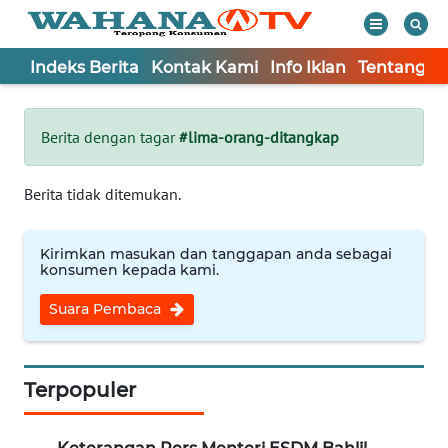
Indeks Berita
Kontak Kami
Info Iklan
Tentang K
WAHANA
Tutup
TV
Berita dengan tagar
#lima-orang-ditangkap
Informasi
Berita tidak ditemukan.
INDEKS
BERITA
Kirimkan masukan dan tanggapan anda sebagai
konsumen kepada kami.
KONTAK
Suara Pembaca
KAMI
INFO
IKLAN
Terpopuler
TENTANG