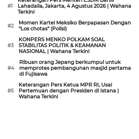
Keterangan Pers Menteri ESDM Bahlil
KAMI
#1
Lahadalia, Jakarta, 4 Agustus 2026 | Wahana
Terkini
PEDOMAN
Momen Kartel Meksiko Berpapasan Dengan
#2
MEDIA
"Los chotas" (Polisi)
SIBER
KONPERS MENKO POLKAM SOAL
#3
STABILITAS POLITIK & KEAMANAN
REDAKSI
NASIONAL | Wahana Terkini
Ribuan orang Jepang berkumpul untuk
KARIR
#4
memprotes pembangunan masjid pertama
di Fujisawa
DISCLAIMER
Keterangan Pers Ketua MPR RI, Usai
#5
Pertemuan dengan Presiden di Istana |
Wahana Terkini
Wahana
News
Regional
WN
SUMUT