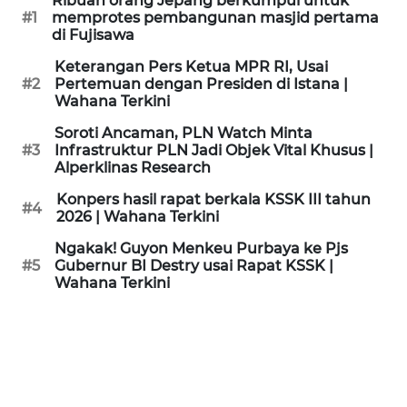
Ribuan orang Jepang berkumpul untuk
KAMI
#1
memprotes pembangunan masjid pertama
di Fujisawa
PEDOMAN
Keterangan Pers Ketua MPR RI, Usai
MEDIA
#2
Pertemuan dengan Presiden di Istana |
SIBER
Wahana Terkini
Soroti Ancaman, PLN Watch Minta
REDAKSI
#3
Infrastruktur PLN Jadi Objek Vital Khusus |
Alperklinas Research
KARIR
Konpers hasil rapat berkala KSSK III tahun
#4
2026 | Wahana Terkini
DISCLAIMER
Ngakak! Guyon Menkeu Purbaya ke Pjs
#5
Gubernur BI Destry usai Rapat KSSK |
Wahana Terkini
Wahana
News
Regional
WN
SUMUT