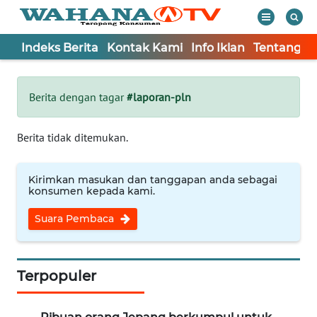
Indeks Berita
Kontak Kami
Info Iklan
Tentang K
WAHANA
Tutup
TV
Berita dengan tagar
#laporan-pln
Informasi
Berita tidak ditemukan.
INDEKS
BERITA
Kirimkan masukan dan tanggapan anda sebagai
konsumen kepada kami.
KONTAK
Suara Pembaca
KAMI
INFO
IKLAN
Terpopuler
TENTANG