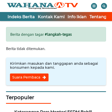
Indeks Berita
Kontak Kami
Info Iklan
Tentang K
WAHANA
Tutup
TV
Berita dengan tagar
#langkah-tegas
Informasi
Berita tidak ditemukan.
INDEKS
BERITA
Kirimkan masukan dan tanggapan anda sebagai
konsumen kepada kami.
KONTAK
Suara Pembaca
KAMI
INFO
IKLAN
Terpopuler
TENTANG