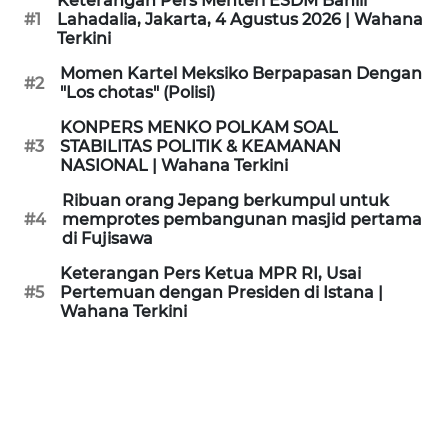
Keterangan Pers Menteri ESDM Bahlil
KAMI
#1
Lahadalia, Jakarta, 4 Agustus 2026 | Wahana
Terkini
PEDOMAN
Momen Kartel Meksiko Berpapasan Dengan
#2
MEDIA
"Los chotas" (Polisi)
SIBER
KONPERS MENKO POLKAM SOAL
#3
STABILITAS POLITIK & KEAMANAN
REDAKSI
NASIONAL | Wahana Terkini
Ribuan orang Jepang berkumpul untuk
KARIR
#4
memprotes pembangunan masjid pertama
di Fujisawa
DISCLAIMER
Keterangan Pers Ketua MPR RI, Usai
#5
Pertemuan dengan Presiden di Istana |
Wahana Terkini
Wahana
News
Regional
WN
SUMUT