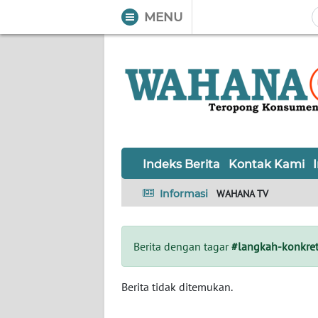
MENU
WAHANA
Tutup
TV
Informasi
INDEKS
BERITA
Indeks Berita
Kontak Kami
KONTAK
Informasi
WAHANA TV
KAMI
INFO
Berita dengan tagar
#langkah-konkre
IKLAN
TENTANG
Berita tidak ditemukan.
KAMI