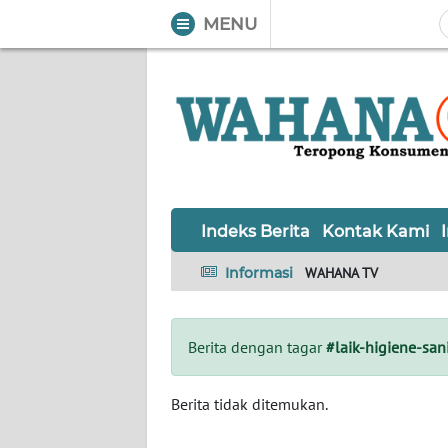
MENU
WAHANA
Tutup
TV
Informasi
INDEKS
BERITA
Indeks Berita
Kontak Kami
KONTAK
Informasi
WAHANA TV
KAMI
INFO
Berita dengan tagar
#laik-higiene-sani
IKLAN
TENTANG
Berita tidak ditemukan.
KAMI