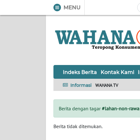
MENU
WAHANA
Tutup
TV
Informasi
INDEKS
BERITA
Indeks Berita
Kontak Kami
KONTAK
Informasi
WAHANA TV
KAMI
INFO
Berita dengan tagar
#lahan-non-rawa
IKLAN
TENTANG
Berita tidak ditemukan.
KAMI