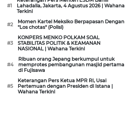
Keterangan Pers Menteri ESDM Bahlil
KAMI
#1
Lahadalia, Jakarta, 4 Agustus 2026 | Wahana
Terkini
PEDOMAN
Momen Kartel Meksiko Berpapasan Dengan
#2
MEDIA
"Los chotas" (Polisi)
SIBER
KONPERS MENKO POLKAM SOAL
#3
STABILITAS POLITIK & KEAMANAN
REDAKSI
NASIONAL | Wahana Terkini
Ribuan orang Jepang berkumpul untuk
KARIR
#4
memprotes pembangunan masjid pertama
di Fujisawa
DISCLAIMER
Keterangan Pers Ketua MPR RI, Usai
#5
Pertemuan dengan Presiden di Istana |
Wahana Terkini
Wahana
News
Regional
WN
SUMUT