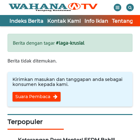
Indeks Berita
Kontak Kami
Info Iklan
Tentang K
WAHANA
Tutup
TV
Berita dengan tagar
#laga-krusial
Informasi
Berita tidak ditemukan.
INDEKS
BERITA
Kirimkan masukan dan tanggapan anda sebagai
konsumen kepada kami.
KONTAK
Suara Pembaca
KAMI
INFO
IKLAN
Terpopuler
TENTANG