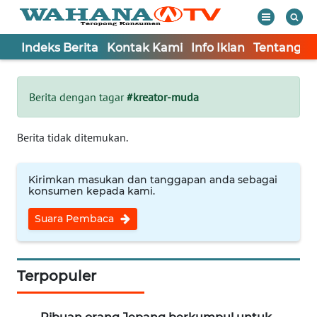
Indeks Berita
Kontak Kami
Info Iklan
Tentang K
WAHANA
Tutup
TV
Berita dengan tagar
#kreator-muda
Informasi
Berita tidak ditemukan.
INDEKS
BERITA
Kirimkan masukan dan tanggapan anda sebagai
konsumen kepada kami.
KONTAK
Suara Pembaca
KAMI
INFO
IKLAN
Terpopuler
TENTANG