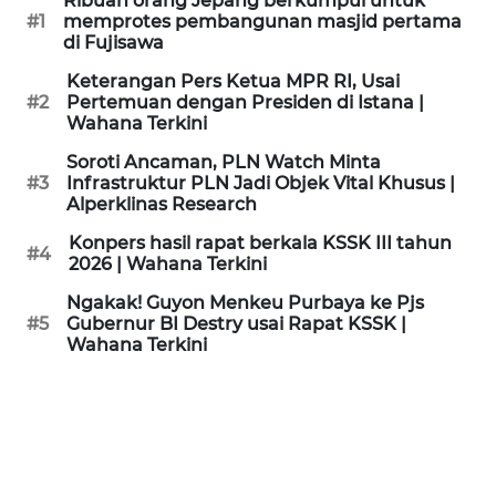
Ribuan orang Jepang berkumpul untuk
KAMI
#1
memprotes pembangunan masjid pertama
di Fujisawa
PEDOMAN
Keterangan Pers Ketua MPR RI, Usai
MEDIA
#2
Pertemuan dengan Presiden di Istana |
SIBER
Wahana Terkini
Soroti Ancaman, PLN Watch Minta
REDAKSI
#3
Infrastruktur PLN Jadi Objek Vital Khusus |
Alperklinas Research
KARIR
Konpers hasil rapat berkala KSSK III tahun
#4
2026 | Wahana Terkini
DISCLAIMER
Ngakak! Guyon Menkeu Purbaya ke Pjs
#5
Gubernur BI Destry usai Rapat KSSK |
Wahana Terkini
Wahana
News
Regional
WN
SUMUT