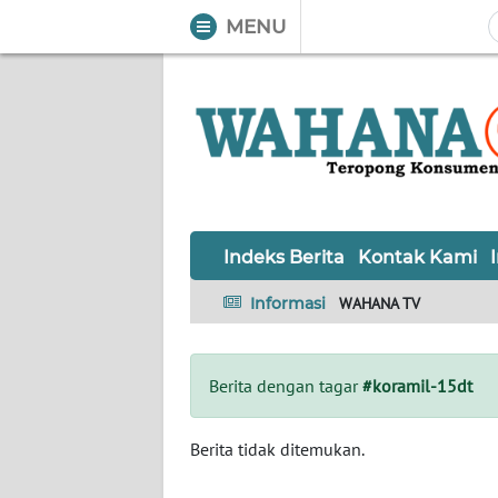
MENU
WAHANA
Tutup
TV
Informasi
INDEKS
BERITA
Indeks Berita
Kontak Kami
KONTAK
Informasi
WAHANA TV
KAMI
INFO
Berita dengan tagar
#koramil-15dt
IKLAN
TENTANG
Berita tidak ditemukan.
KAMI