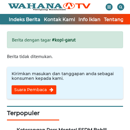
Indeks Berita
Kontak Kami
Info Iklan
Tentang K
WAHANA
Tutup
TV
Berita dengan tagar
#kopi-garut
Informasi
Berita tidak ditemukan.
INDEKS
BERITA
Kirimkan masukan dan tanggapan anda sebagai
konsumen kepada kami.
KONTAK
Suara Pembaca
KAMI
INFO
IKLAN
Terpopuler
TENTANG