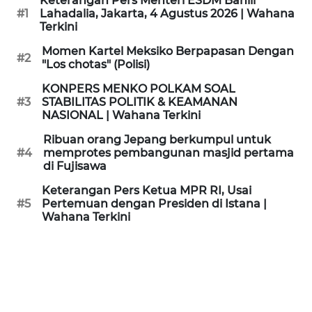
Keterangan Pers Menteri ESDM Bahlil
KAMI
#1
Lahadalia, Jakarta, 4 Agustus 2026 | Wahana
Terkini
PEDOMAN
Momen Kartel Meksiko Berpapasan Dengan
#2
MEDIA
"Los chotas" (Polisi)
SIBER
KONPERS MENKO POLKAM SOAL
#3
STABILITAS POLITIK & KEAMANAN
REDAKSI
NASIONAL | Wahana Terkini
Ribuan orang Jepang berkumpul untuk
KARIR
#4
memprotes pembangunan masjid pertama
di Fujisawa
DISCLAIMER
Keterangan Pers Ketua MPR RI, Usai
#5
Pertemuan dengan Presiden di Istana |
Wahana Terkini
Wahana
News
Regional
WN
SUMUT