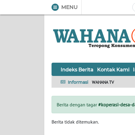
MENU
WAHANA
Tutup
TV
Informasi
INDEKS
BERITA
Indeks Berita
Kontak Kami
KONTAK
Informasi
WAHANA TV
KAMI
INFO
Berita dengan tagar
#koperasi-desa-d
IKLAN
TENTANG
Berita tidak ditemukan.
KAMI