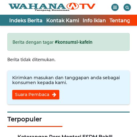
Indeks Berita
Kontak Kami
Info Iklan
Tentang K
WAHANA
Tutup
TV
Berita dengan tagar
#konsumsi-kafein
Informasi
Berita tidak ditemukan.
INDEKS
BERITA
Kirimkan masukan dan tanggapan anda sebagai
konsumen kepada kami.
KONTAK
Suara Pembaca
KAMI
INFO
IKLAN
Terpopuler
TENTANG