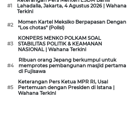
Keterangan Pers Menteri ESDM Bahlil
KAMI
#1
Lahadalia, Jakarta, 4 Agustus 2026 | Wahana
Terkini
PEDOMAN
Momen Kartel Meksiko Berpapasan Dengan
#2
MEDIA
"Los chotas" (Polisi)
SIBER
KONPERS MENKO POLKAM SOAL
#3
STABILITAS POLITIK & KEAMANAN
REDAKSI
NASIONAL | Wahana Terkini
Ribuan orang Jepang berkumpul untuk
KARIR
#4
memprotes pembangunan masjid pertama
di Fujisawa
DISCLAIMER
Keterangan Pers Ketua MPR RI, Usai
#5
Pertemuan dengan Presiden di Istana |
Wahana Terkini
Wahana
News
Regional
WN
SUMUT