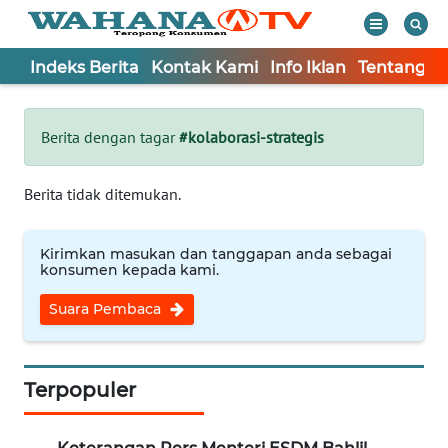
Indeks Berita
Kontak Kami
Info Iklan
Tentang K
WAHANA
Tutup
TV
Berita dengan tagar
#kolaborasi-strategis
Informasi
Berita tidak ditemukan.
INDEKS
BERITA
Kirimkan masukan dan tanggapan anda sebagai
konsumen kepada kami.
KONTAK
Suara Pembaca
KAMI
INFO
IKLAN
Terpopuler
TENTANG