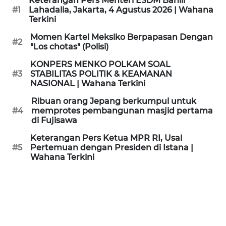
Keterangan Pers Menteri ESDM Bahlil
KAMI
#1
Lahadalia, Jakarta, 4 Agustus 2026 | Wahana
Terkini
PEDOMAN
Momen Kartel Meksiko Berpapasan Dengan
#2
MEDIA
"Los chotas" (Polisi)
SIBER
KONPERS MENKO POLKAM SOAL
#3
STABILITAS POLITIK & KEAMANAN
REDAKSI
NASIONAL | Wahana Terkini
Ribuan orang Jepang berkumpul untuk
KARIR
#4
memprotes pembangunan masjid pertama
di Fujisawa
DISCLAIMER
Keterangan Pers Ketua MPR RI, Usai
#5
Pertemuan dengan Presiden di Istana |
Wahana Terkini
Wahana
News
Regional
WN
SUMUT