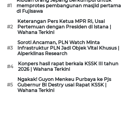
Ribuan orang Jepang berkumpul untuk
KAMI
#1
memprotes pembangunan masjid pertama
di Fujisawa
PEDOMAN
Keterangan Pers Ketua MPR RI, Usai
MEDIA
#2
Pertemuan dengan Presiden di Istana |
SIBER
Wahana Terkini
Soroti Ancaman, PLN Watch Minta
REDAKSI
#3
Infrastruktur PLN Jadi Objek Vital Khusus |
Alperklinas Research
KARIR
Konpers hasil rapat berkala KSSK III tahun
#4
2026 | Wahana Terkini
DISCLAIMER
Ngakak! Guyon Menkeu Purbaya ke Pjs
#5
Gubernur BI Destry usai Rapat KSSK |
Wahana Terkini
Wahana
News
Regional
WN
SUMUT