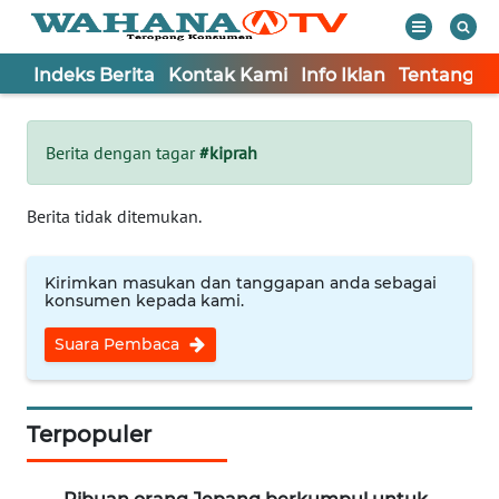
Indeks Berita
Kontak Kami
Info Iklan
Tentang K
WAHANA
Tutup
TV
Berita dengan tagar
#kiprah
Informasi
Berita tidak ditemukan.
INDEKS
BERITA
Kirimkan masukan dan tanggapan anda sebagai
konsumen kepada kami.
KONTAK
Suara Pembaca
KAMI
INFO
IKLAN
Terpopuler
TENTANG