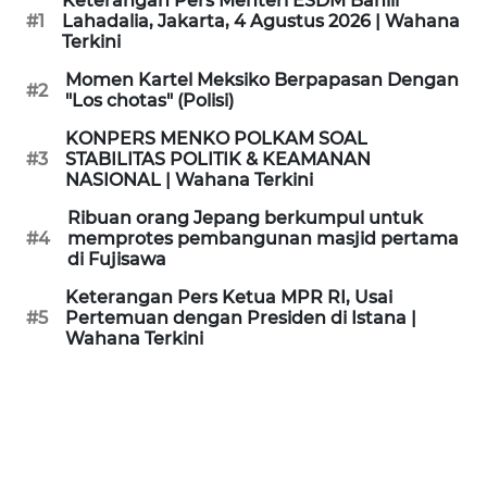
Keterangan Pers Menteri ESDM Bahlil
KAMI
#1
Lahadalia, Jakarta, 4 Agustus 2026 | Wahana
Terkini
PEDOMAN
Momen Kartel Meksiko Berpapasan Dengan
#2
MEDIA
"Los chotas" (Polisi)
SIBER
KONPERS MENKO POLKAM SOAL
#3
STABILITAS POLITIK & KEAMANAN
REDAKSI
NASIONAL | Wahana Terkini
Ribuan orang Jepang berkumpul untuk
KARIR
#4
memprotes pembangunan masjid pertama
di Fujisawa
DISCLAIMER
Keterangan Pers Ketua MPR RI, Usai
#5
Pertemuan dengan Presiden di Istana |
Wahana Terkini
Wahana
News
Regional
WN
SUMUT