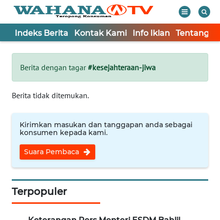
Indeks Berita
Kontak Kami
Info Iklan
Tentang K
WAHANA
Tutup
TV
Berita dengan tagar
#kesejahteraan-jiwa
Informasi
Berita tidak ditemukan.
INDEKS
BERITA
Kirimkan masukan dan tanggapan anda sebagai
konsumen kepada kami.
KONTAK
Suara Pembaca
KAMI
INFO
IKLAN
Terpopuler
TENTANG