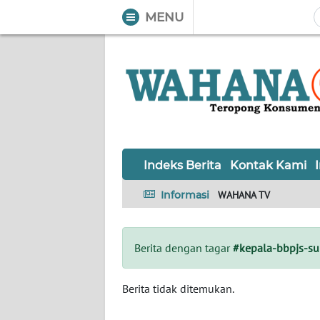
MENU
WAHANA
Tutup
TV
Informasi
INDEKS
BERITA
Indeks Berita
Kontak Kami
KONTAK
Informasi
WAHANA TV
KAMI
INFO
Berita dengan tagar
#kepala-bbpjs-su
IKLAN
TENTANG
Berita tidak ditemukan.
KAMI