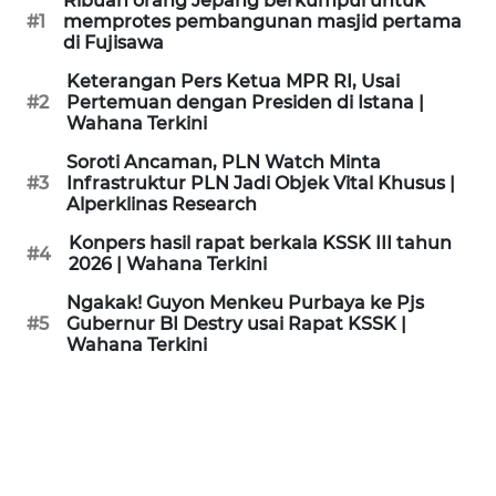
Ribuan orang Jepang berkumpul untuk
KAMI
#1
memprotes pembangunan masjid pertama
di Fujisawa
PEDOMAN
Keterangan Pers Ketua MPR RI, Usai
MEDIA
#2
Pertemuan dengan Presiden di Istana |
SIBER
Wahana Terkini
Soroti Ancaman, PLN Watch Minta
REDAKSI
#3
Infrastruktur PLN Jadi Objek Vital Khusus |
Alperklinas Research
KARIR
Konpers hasil rapat berkala KSSK III tahun
#4
2026 | Wahana Terkini
DISCLAIMER
Ngakak! Guyon Menkeu Purbaya ke Pjs
#5
Gubernur BI Destry usai Rapat KSSK |
Wahana Terkini
Wahana
News
Regional
WN
SUMUT