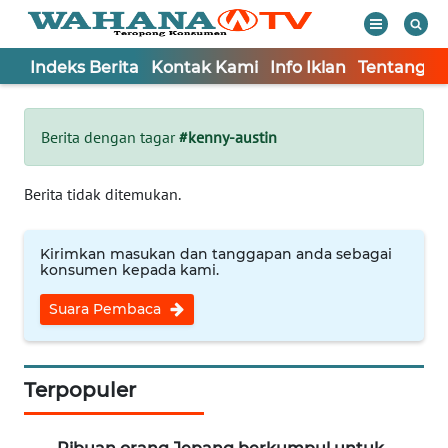
Indeks Berita
Kontak Kami
Info Iklan
Tentang K
WAHANA
Tutup
TV
Berita dengan tagar
#kenny-austin
Informasi
Berita tidak ditemukan.
INDEKS
BERITA
Kirimkan masukan dan tanggapan anda sebagai
konsumen kepada kami.
KONTAK
Suara Pembaca
KAMI
INFO
IKLAN
Terpopuler
TENTANG