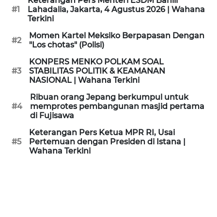
Keterangan Pers Menteri ESDM Bahlil
KAMI
#1
Lahadalia, Jakarta, 4 Agustus 2026 | Wahana
Terkini
PEDOMAN
Momen Kartel Meksiko Berpapasan Dengan
#2
MEDIA
"Los chotas" (Polisi)
SIBER
KONPERS MENKO POLKAM SOAL
#3
STABILITAS POLITIK & KEAMANAN
REDAKSI
NASIONAL | Wahana Terkini
Ribuan orang Jepang berkumpul untuk
KARIR
#4
memprotes pembangunan masjid pertama
di Fujisawa
DISCLAIMER
Keterangan Pers Ketua MPR RI, Usai
#5
Pertemuan dengan Presiden di Istana |
Wahana Terkini
Wahana
News
Regional
WN
SUMUT