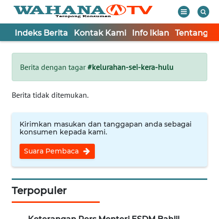
Indeks Berita
Kontak Kami
Info Iklan
Tentang K
WAHANA
Tutup
TV
Berita dengan tagar
#kelurahan-sei-kera-hulu
Informasi
Berita tidak ditemukan.
INDEKS
BERITA
Kirimkan masukan dan tanggapan anda sebagai
konsumen kepada kami.
KONTAK
Suara Pembaca
KAMI
INFO
IKLAN
Terpopuler
TENTANG