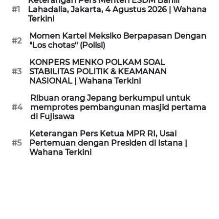
Keterangan Pers Menteri ESDM Bahlil
KAMI
#1
Lahadalia, Jakarta, 4 Agustus 2026 | Wahana
Terkini
PEDOMAN
Momen Kartel Meksiko Berpapasan Dengan
#2
MEDIA
"Los chotas" (Polisi)
SIBER
KONPERS MENKO POLKAM SOAL
#3
STABILITAS POLITIK & KEAMANAN
REDAKSI
NASIONAL | Wahana Terkini
Ribuan orang Jepang berkumpul untuk
KARIR
#4
memprotes pembangunan masjid pertama
di Fujisawa
DISCLAIMER
Keterangan Pers Ketua MPR RI, Usai
#5
Pertemuan dengan Presiden di Istana |
Wahana Terkini
Wahana
News
Regional
WN
SUMUT