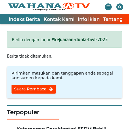
Indeks Berita
Kontak Kami
Info Iklan
Tentang K
WAHANA
Tutup
TV
Berita dengan tagar
#kejuaraan-dunia-bwf-2025
Informasi
Berita tidak ditemukan.
INDEKS
BERITA
Kirimkan masukan dan tanggapan anda sebagai
konsumen kepada kami.
KONTAK
Suara Pembaca
KAMI
INFO
IKLAN
Terpopuler
TENTANG