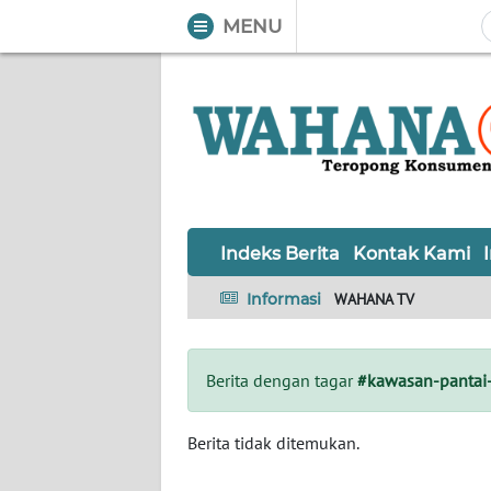
MENU
WAHANA
Tutup
TV
Informasi
INDEKS
BERITA
Indeks Berita
Kontak Kami
KONTAK
Informasi
WAHANA TV
KAMI
INFO
Berita dengan tagar
#kawasan-pantai-
IKLAN
TENTANG
Berita tidak ditemukan.
KAMI