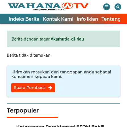
Indeks Berita
Kontak Kami
Info Iklan
Tentang K
WAHANA
Tutup
TV
Berita dengan tagar
#karhutla-di-riau
Informasi
Berita tidak ditemukan.
INDEKS
BERITA
Kirimkan masukan dan tanggapan anda sebagai
konsumen kepada kami.
KONTAK
Suara Pembaca
KAMI
INFO
IKLAN
Terpopuler
TENTANG