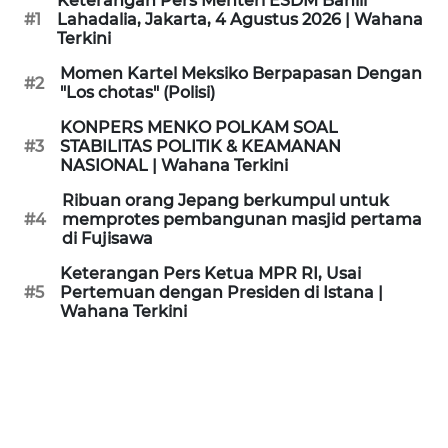
Keterangan Pers Menteri ESDM Bahlil
KAMI
#1
Lahadalia, Jakarta, 4 Agustus 2026 | Wahana
Terkini
PEDOMAN
Momen Kartel Meksiko Berpapasan Dengan
#2
MEDIA
"Los chotas" (Polisi)
SIBER
KONPERS MENKO POLKAM SOAL
#3
STABILITAS POLITIK & KEAMANAN
REDAKSI
NASIONAL | Wahana Terkini
Ribuan orang Jepang berkumpul untuk
KARIR
#4
memprotes pembangunan masjid pertama
di Fujisawa
DISCLAIMER
Keterangan Pers Ketua MPR RI, Usai
#5
Pertemuan dengan Presiden di Istana |
Wahana Terkini
Wahana
News
Regional
WN
SUMUT