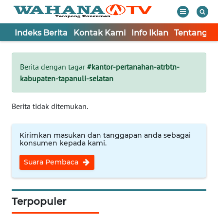
Indeks Berita
Kontak Kami
Info Iklan
Tentang K
WAHANA
Tutup
TV
Berita dengan tagar
#kantor-pertanahan-atrbtn-
kabupaten-tapanuli-selatan
Informasi
INDEKS
Berita tidak ditemukan.
BERITA
Kirimkan masukan dan tanggapan anda sebagai
KONTAK
konsumen kepada kami.
KAMI
Suara Pembaca
INFO
IKLAN
Terpopuler
TENTANG