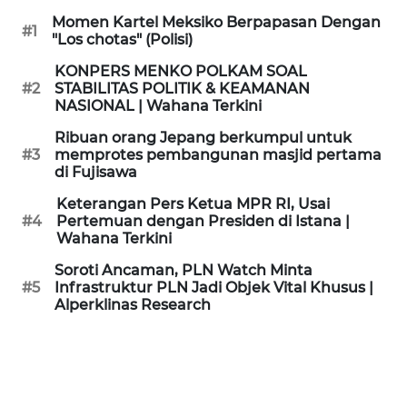
KAMI
Momen Kartel Meksiko Berpapasan Dengan
#1
"Los chotas" (Polisi)
PEDOMAN
KONPERS MENKO POLKAM SOAL
MEDIA
#2
STABILITAS POLITIK & KEAMANAN
SIBER
NASIONAL | Wahana Terkini
Ribuan orang Jepang berkumpul untuk
REDAKSI
#3
memprotes pembangunan masjid pertama
di Fujisawa
KARIR
Keterangan Pers Ketua MPR RI, Usai
#4
Pertemuan dengan Presiden di Istana |
Wahana Terkini
DISCLAIMER
Soroti Ancaman, PLN Watch Minta
Wahana
#5
Infrastruktur PLN Jadi Objek Vital Khusus |
News
Alperklinas Research
Regional
WN
SUMUT