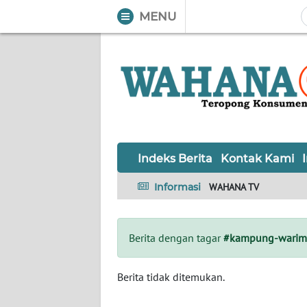
MENU
WAHANA
Tutup
TV
Informasi
INDEKS
BERITA
Indeks Berita
Kontak Kami
KONTAK
Informasi
WAHANA TV
KAMI
INFO
Berita dengan tagar
#kampung-warim
IKLAN
TENTANG
Berita tidak ditemukan.
KAMI