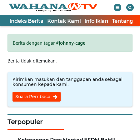
Indeks Berita
Kontak Kami
Info Iklan
Tentang K
WAHANA
Tutup
TV
Berita dengan tagar
#johnny-cage
Informasi
Berita tidak ditemukan.
INDEKS
BERITA
Kirimkan masukan dan tanggapan anda sebagai
konsumen kepada kami.
KONTAK
Suara Pembaca
KAMI
INFO
IKLAN
Terpopuler
TENTANG