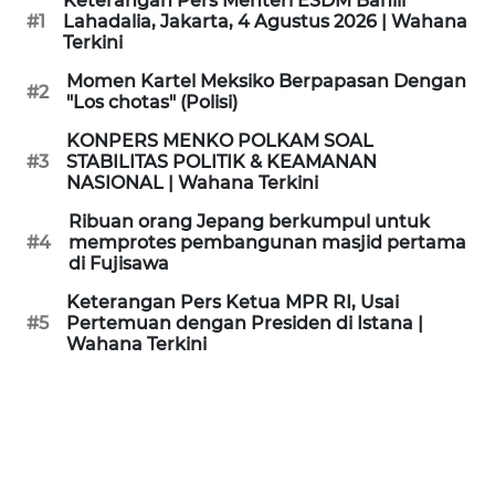
Keterangan Pers Menteri ESDM Bahlil
KAMI
#1
Lahadalia, Jakarta, 4 Agustus 2026 | Wahana
Terkini
PEDOMAN
Momen Kartel Meksiko Berpapasan Dengan
#2
MEDIA
"Los chotas" (Polisi)
SIBER
KONPERS MENKO POLKAM SOAL
#3
STABILITAS POLITIK & KEAMANAN
REDAKSI
NASIONAL | Wahana Terkini
Ribuan orang Jepang berkumpul untuk
KARIR
#4
memprotes pembangunan masjid pertama
di Fujisawa
DISCLAIMER
Keterangan Pers Ketua MPR RI, Usai
#5
Pertemuan dengan Presiden di Istana |
Wahana Terkini
Wahana
News
Regional
WN
SUMUT