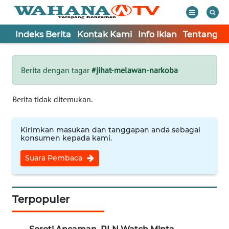
Indeks Berita
Kontak Kami
Info Iklan
Tentang K
WAHANA
Tutup
TV
Berita dengan tagar
#jihat-melawan-narkoba
Informasi
Berita tidak ditemukan.
INDEKS
BERITA
Kirimkan masukan dan tanggapan anda sebagai
konsumen kepada kami.
KONTAK
Suara Pembaca
KAMI
INFO
IKLAN
Terpopuler
TENTANG