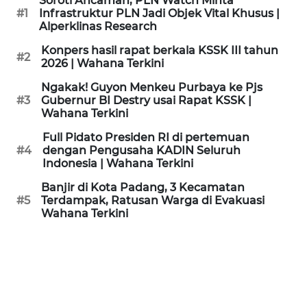
Soroti Ancaman, PLN Watch Minta
KAMI
#1
Infrastruktur PLN Jadi Objek Vital Khusus |
Alperklinas Research
PEDOMAN
Konpers hasil rapat berkala KSSK III tahun
#2
MEDIA
2026 | Wahana Terkini
SIBER
Ngakak! Guyon Menkeu Purbaya ke Pjs
#3
Gubernur BI Destry usai Rapat KSSK |
REDAKSI
Wahana Terkini
Full Pidato Presiden RI di pertemuan
KARIR
#4
dengan Pengusaha KADIN Seluruh
Indonesia | Wahana Terkini
DISCLAIMER
Banjir di Kota Padang, 3 Kecamatan
#5
Terdampak, Ratusan Warga di Evakuasi
Wahana Terkini
Wahana
News
Regional
WN
SUMUT