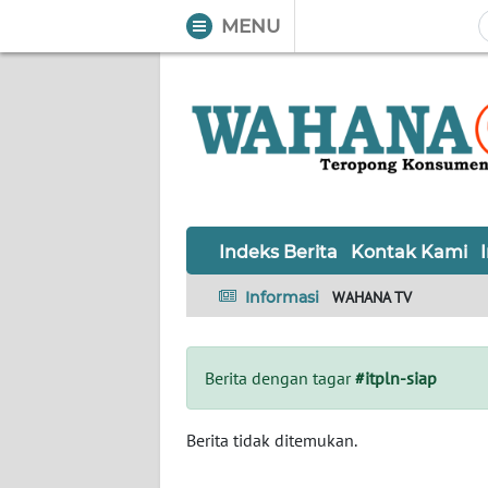
MENU
WAHANA
Tutup
TV
Informasi
INDEKS
BERITA
Indeks Berita
Kontak Kami
KONTAK
Informasi
WAHANA TV
KAMI
INFO
Berita dengan tagar
#itpln-siap
IKLAN
TENTANG
Berita tidak ditemukan.
KAMI