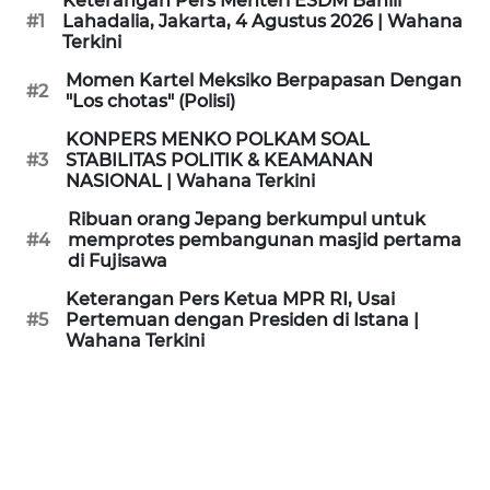
Keterangan Pers Menteri ESDM Bahlil
KAMI
#1
Lahadalia, Jakarta, 4 Agustus 2026 | Wahana
Terkini
PEDOMAN
Momen Kartel Meksiko Berpapasan Dengan
#2
MEDIA
"Los chotas" (Polisi)
SIBER
KONPERS MENKO POLKAM SOAL
#3
STABILITAS POLITIK & KEAMANAN
REDAKSI
NASIONAL | Wahana Terkini
Ribuan orang Jepang berkumpul untuk
KARIR
#4
memprotes pembangunan masjid pertama
di Fujisawa
DISCLAIMER
Keterangan Pers Ketua MPR RI, Usai
#5
Pertemuan dengan Presiden di Istana |
Wahana Terkini
Wahana
News
Regional
WN
SUMUT