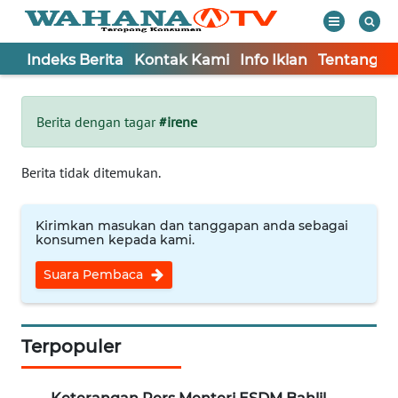
Indeks Berita
Kontak Kami
Info Iklan
Tentang K
WAHANA
Tutup
TV
Berita dengan tagar
#irene
Informasi
Berita tidak ditemukan.
INDEKS
BERITA
Kirimkan masukan dan tanggapan anda sebagai
konsumen kepada kami.
KONTAK
Suara Pembaca
KAMI
INFO
IKLAN
Terpopuler
TENTANG