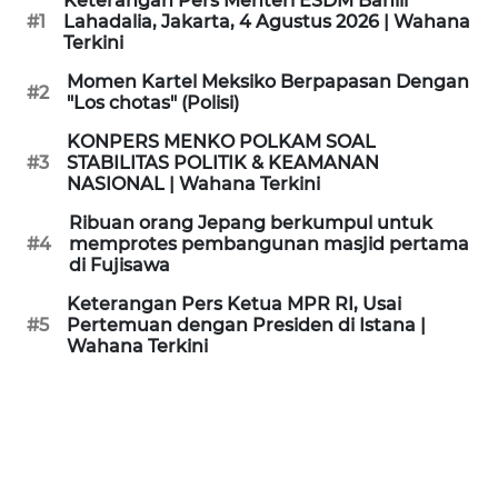
Keterangan Pers Menteri ESDM Bahlil
KAMI
#1
Lahadalia, Jakarta, 4 Agustus 2026 | Wahana
Terkini
PEDOMAN
Momen Kartel Meksiko Berpapasan Dengan
#2
MEDIA
"Los chotas" (Polisi)
SIBER
KONPERS MENKO POLKAM SOAL
#3
STABILITAS POLITIK & KEAMANAN
REDAKSI
NASIONAL | Wahana Terkini
Ribuan orang Jepang berkumpul untuk
KARIR
#4
memprotes pembangunan masjid pertama
di Fujisawa
DISCLAIMER
Keterangan Pers Ketua MPR RI, Usai
#5
Pertemuan dengan Presiden di Istana |
Wahana Terkini
Wahana
News
Regional
WN
SUMUT