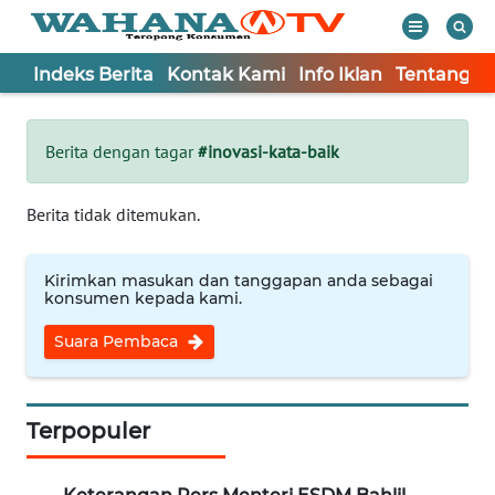
Indeks Berita
Kontak Kami
Info Iklan
Tentang K
WAHANA
Tutup
TV
Berita dengan tagar
#inovasi-kata-baik
Informasi
Berita tidak ditemukan.
INDEKS
BERITA
Kirimkan masukan dan tanggapan anda sebagai
konsumen kepada kami.
KONTAK
Suara Pembaca
KAMI
INFO
IKLAN
Terpopuler
TENTANG