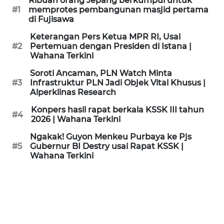
Ribuan orang Jepang berkumpul untuk
KAMI
#1
memprotes pembangunan masjid pertama
di Fujisawa
PEDOMAN
Keterangan Pers Ketua MPR RI, Usai
MEDIA
#2
Pertemuan dengan Presiden di Istana |
SIBER
Wahana Terkini
Soroti Ancaman, PLN Watch Minta
REDAKSI
#3
Infrastruktur PLN Jadi Objek Vital Khusus |
Alperklinas Research
KARIR
Konpers hasil rapat berkala KSSK III tahun
#4
2026 | Wahana Terkini
DISCLAIMER
Ngakak! Guyon Menkeu Purbaya ke Pjs
#5
Gubernur BI Destry usai Rapat KSSK |
Wahana Terkini
Wahana
News
Regional
WN
SUMUT