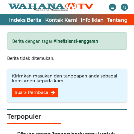
Indeks Berita
Kontak Kami
Info Iklan
Tentang K
WAHANA
Tutup
TV
Berita dengan tagar
#inefisiensi-anggaran
Informasi
Berita tidak ditemukan.
INDEKS
BERITA
Kirimkan masukan dan tanggapan anda sebagai
konsumen kepada kami.
KONTAK
Suara Pembaca
KAMI
INFO
IKLAN
Terpopuler
TENTANG