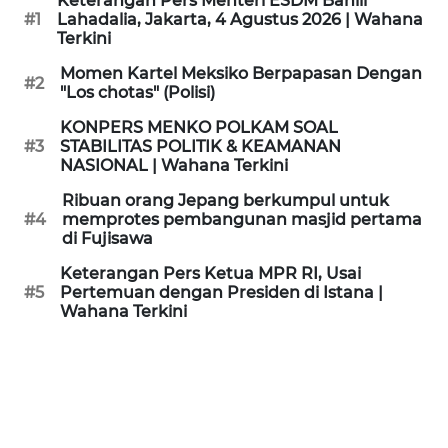
Keterangan Pers Menteri ESDM Bahlil
KAMI
#1
Lahadalia, Jakarta, 4 Agustus 2026 | Wahana
Terkini
PEDOMAN
Momen Kartel Meksiko Berpapasan Dengan
#2
MEDIA
"Los chotas" (Polisi)
SIBER
KONPERS MENKO POLKAM SOAL
#3
STABILITAS POLITIK & KEAMANAN
REDAKSI
NASIONAL | Wahana Terkini
Ribuan orang Jepang berkumpul untuk
KARIR
#4
memprotes pembangunan masjid pertama
di Fujisawa
DISCLAIMER
Keterangan Pers Ketua MPR RI, Usai
#5
Pertemuan dengan Presiden di Istana |
Wahana Terkini
Wahana
News
Regional
WN
SUMUT