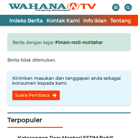
Indeks Berita
Kontak Kami
Info Iklan
Tentang K
WAHANA
Tutup
TV
Berita dengan tagar
#imam-resti-muhtahar
Informasi
Berita tidak ditemukan.
INDEKS
BERITA
Kirimkan masukan dan tanggapan anda sebagai
konsumen kepada kami.
KONTAK
Suara Pembaca
KAMI
INFO
IKLAN
Terpopuler
TENTANG