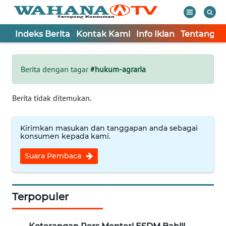
Indeks Berita
Kontak Kami
Info Iklan
Tentang K
WAHANA
Tutup
TV
Berita dengan tagar
#hukum-agraria
Informasi
Berita tidak ditemukan.
INDEKS
BERITA
Kirimkan masukan dan tanggapan anda sebagai
konsumen kepada kami.
KONTAK
Suara Pembaca
KAMI
INFO
IKLAN
Terpopuler
TENTANG