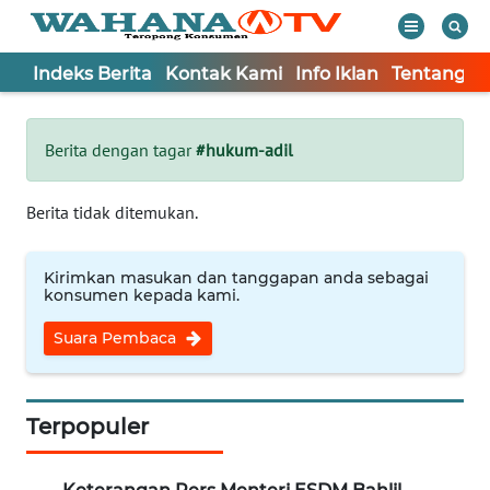
Indeks Berita
Kontak Kami
Info Iklan
Tentang K
WAHANA
Tutup
TV
Berita dengan tagar
#hukum-adil
Informasi
Berita tidak ditemukan.
INDEKS
BERITA
Kirimkan masukan dan tanggapan anda sebagai
konsumen kepada kami.
KONTAK
Suara Pembaca
KAMI
INFO
IKLAN
Terpopuler
TENTANG