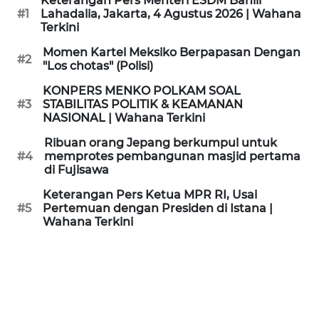
Keterangan Pers Menteri ESDM Bahlil
KAMI
#1
Lahadalia, Jakarta, 4 Agustus 2026 | Wahana
Terkini
PEDOMAN
Momen Kartel Meksiko Berpapasan Dengan
#2
MEDIA
"Los chotas" (Polisi)
SIBER
KONPERS MENKO POLKAM SOAL
#3
STABILITAS POLITIK & KEAMANAN
REDAKSI
NASIONAL | Wahana Terkini
Ribuan orang Jepang berkumpul untuk
KARIR
#4
memprotes pembangunan masjid pertama
di Fujisawa
DISCLAIMER
Keterangan Pers Ketua MPR RI, Usai
#5
Pertemuan dengan Presiden di Istana |
Wahana Terkini
Wahana
News
Regional
WN
SUMUT