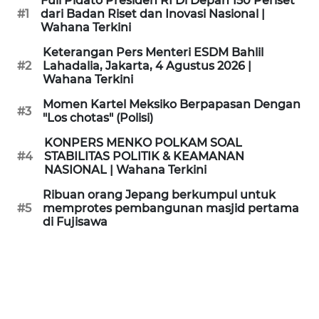
Full Pidato Presiden RI Di Depan 150 Periset
KAMI
#1
dari Badan Riset dan Inovasi Nasional |
Wahana Terkini
PEDOMAN
Keterangan Pers Menteri ESDM Bahlil
MEDIA
#2
Lahadalia, Jakarta, 4 Agustus 2026 |
SIBER
Wahana Terkini
Momen Kartel Meksiko Berpapasan Dengan
#3
REDAKSI
"Los chotas" (Polisi)
KONPERS MENKO POLKAM SOAL
KARIR
#4
STABILITAS POLITIK & KEAMANAN
NASIONAL | Wahana Terkini
DISCLAIMER
Ribuan orang Jepang berkumpul untuk
#5
memprotes pembangunan masjid pertama
di Fujisawa
Wahana
News
Regional
WN
SUMUT