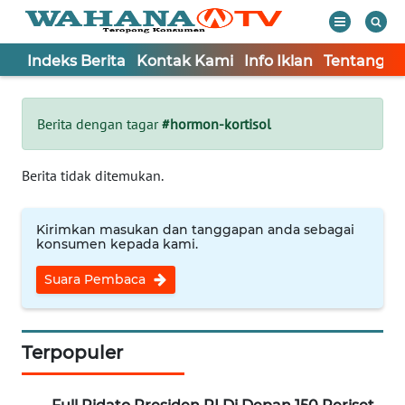
Indeks Berita
Kontak Kami
Info Iklan
Tentang K
WAHANA
Tutup
TV
Berita dengan tagar
#hormon-kortisol
Informasi
Berita tidak ditemukan.
INDEKS
BERITA
Kirimkan masukan dan tanggapan anda sebagai
konsumen kepada kami.
KONTAK
Suara Pembaca
KAMI
INFO
IKLAN
Terpopuler
TENTANG