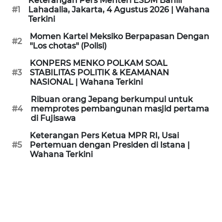
Keterangan Pers Menteri ESDM Bahlil
KAMI
#1
Lahadalia, Jakarta, 4 Agustus 2026 | Wahana
Terkini
PEDOMAN
Momen Kartel Meksiko Berpapasan Dengan
#2
MEDIA
"Los chotas" (Polisi)
SIBER
KONPERS MENKO POLKAM SOAL
#3
STABILITAS POLITIK & KEAMANAN
REDAKSI
NASIONAL | Wahana Terkini
Ribuan orang Jepang berkumpul untuk
KARIR
#4
memprotes pembangunan masjid pertama
di Fujisawa
DISCLAIMER
Keterangan Pers Ketua MPR RI, Usai
#5
Pertemuan dengan Presiden di Istana |
Wahana Terkini
Wahana
News
Regional
WN
SUMUT