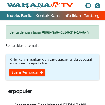
Indeks Berita
Kontak Kami
Info Iklan
Tentang K
WAHANA
Tutup
TV
Berita dengan tagar
#hari-raya-idul-adha-1446-h
Informasi
Berita tidak ditemukan.
INDEKS
BERITA
Kirimkan masukan dan tanggapan anda sebagai
konsumen kepada kami.
KONTAK
Suara Pembaca
KAMI
INFO
IKLAN
Terpopuler
TENTANG