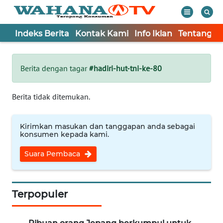
Indeks Berita
Kontak Kami
Info Iklan
Tentang K
WAHANA
Tutup
TV
Berita dengan tagar
#hadiri-hut-tni-ke-80
Informasi
Berita tidak ditemukan.
INDEKS
BERITA
Kirimkan masukan dan tanggapan anda sebagai
konsumen kepada kami.
KONTAK
Suara Pembaca
KAMI
INFO
IKLAN
Terpopuler
TENTANG