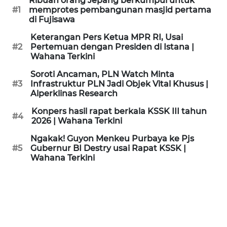
Ribuan orang Jepang berkumpul untuk
KAMI
#1
memprotes pembangunan masjid pertama
di Fujisawa
PEDOMAN
Keterangan Pers Ketua MPR RI, Usai
MEDIA
#2
Pertemuan dengan Presiden di Istana |
SIBER
Wahana Terkini
Soroti Ancaman, PLN Watch Minta
REDAKSI
#3
Infrastruktur PLN Jadi Objek Vital Khusus |
Alperklinas Research
KARIR
Konpers hasil rapat berkala KSSK III tahun
#4
2026 | Wahana Terkini
DISCLAIMER
Ngakak! Guyon Menkeu Purbaya ke Pjs
#5
Gubernur BI Destry usai Rapat KSSK |
Wahana Terkini
Wahana
News
Regional
WN
SUMUT