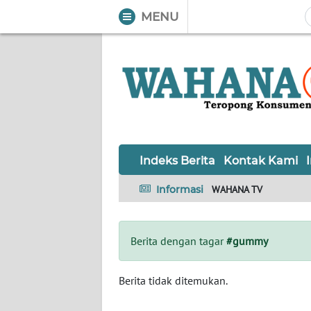
MENU
WAHANA
Tutup
TV
Informasi
INDEKS
BERITA
Indeks Berita
Kontak Kami
KONTAK
Informasi
WAHANA TV
KAMI
INFO
Berita dengan tagar
#gummy
IKLAN
TENTANG
Berita tidak ditemukan.
KAMI