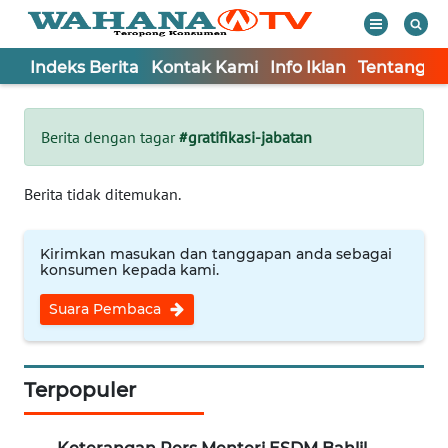
Indeks Berita
Kontak Kami
Info Iklan
Tentang K
WAHANA
Tutup
TV
Berita dengan tagar
#gratifikasi-jabatan
Informasi
Berita tidak ditemukan.
INDEKS
BERITA
Kirimkan masukan dan tanggapan anda sebagai
konsumen kepada kami.
KONTAK
Suara Pembaca
KAMI
INFO
IKLAN
Terpopuler
TENTANG