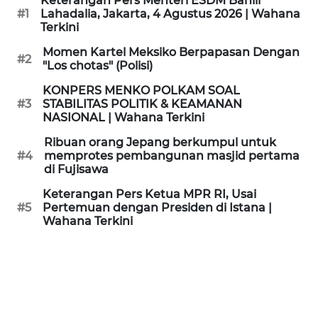
Keterangan Pers Menteri ESDM Bahlil
KAMI
#1
Lahadalia, Jakarta, 4 Agustus 2026 | Wahana
Terkini
PEDOMAN
Momen Kartel Meksiko Berpapasan Dengan
#2
MEDIA
"Los chotas" (Polisi)
SIBER
KONPERS MENKO POLKAM SOAL
#3
STABILITAS POLITIK & KEAMANAN
REDAKSI
NASIONAL | Wahana Terkini
Ribuan orang Jepang berkumpul untuk
KARIR
#4
memprotes pembangunan masjid pertama
di Fujisawa
DISCLAIMER
Keterangan Pers Ketua MPR RI, Usai
#5
Pertemuan dengan Presiden di Istana |
Wahana Terkini
Wahana
News
Regional
WN
SUMUT