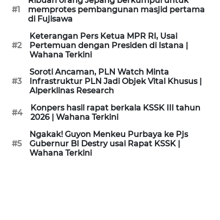
Ribuan orang Jepang berkumpul untuk
KAMI
#1
memprotes pembangunan masjid pertama
di Fujisawa
PEDOMAN
Keterangan Pers Ketua MPR RI, Usai
MEDIA
#2
Pertemuan dengan Presiden di Istana |
SIBER
Wahana Terkini
Soroti Ancaman, PLN Watch Minta
REDAKSI
#3
Infrastruktur PLN Jadi Objek Vital Khusus |
Alperklinas Research
KARIR
Konpers hasil rapat berkala KSSK III tahun
#4
2026 | Wahana Terkini
DISCLAIMER
Ngakak! Guyon Menkeu Purbaya ke Pjs
#5
Gubernur BI Destry usai Rapat KSSK |
Wahana Terkini
Wahana
News
Regional
WN
SUMUT