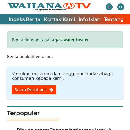
Indeks Berita
Kontak Kami
Info Iklan
Tentang K
WAHANA
Tutup
TV
Berita dengan tagar
#gas-water-heater
Informasi
Berita tidak ditemukan.
INDEKS
BERITA
Kirimkan masukan dan tanggapan anda sebagai
konsumen kepada kami.
KONTAK
Suara Pembaca
KAMI
INFO
IKLAN
Terpopuler
TENTANG