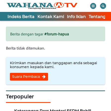
Indeks Berita
Kontak Kami
Info Iklan
Tentang K
WAHANA
Tutup
TV
Berita dengan tagar
#forum-hapua
Informasi
Berita tidak ditemukan.
INDEKS
BERITA
Kirimkan masukan dan tanggapan anda sebagai
konsumen kepada kami.
KONTAK
Suara Pembaca
KAMI
INFO
IKLAN
Terpopuler
TENTANG