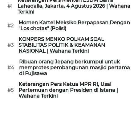
Keterangan Pers Menteri ESDM Bahlil
KAMI
#1
Lahadalia, Jakarta, 4 Agustus 2026 | Wahana
Terkini
PEDOMAN
Momen Kartel Meksiko Berpapasan Dengan
#2
MEDIA
"Los chotas" (Polisi)
SIBER
KONPERS MENKO POLKAM SOAL
#3
STABILITAS POLITIK & KEAMANAN
REDAKSI
NASIONAL | Wahana Terkini
Ribuan orang Jepang berkumpul untuk
KARIR
#4
memprotes pembangunan masjid pertama
di Fujisawa
DISCLAIMER
Keterangan Pers Ketua MPR RI, Usai
#5
Pertemuan dengan Presiden di Istana |
Wahana Terkini
Wahana
News
Regional
WN
SUMUT