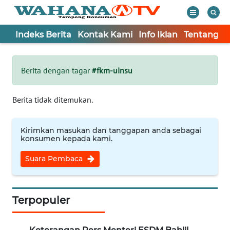
Indeks Berita
Kontak Kami
Info Iklan
Tentang K
WAHANA
Tutup
TV
Berita dengan tagar
#fkm-uinsu
Informasi
Berita tidak ditemukan.
INDEKS
BERITA
Kirimkan masukan dan tanggapan anda sebagai
konsumen kepada kami.
KONTAK
Suara Pembaca
KAMI
INFO
IKLAN
Terpopuler
TENTANG