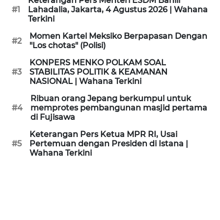
Keterangan Pers Menteri ESDM Bahlil
KAMI
#1
Lahadalia, Jakarta, 4 Agustus 2026 | Wahana
Terkini
PEDOMAN
Momen Kartel Meksiko Berpapasan Dengan
#2
MEDIA
"Los chotas" (Polisi)
SIBER
KONPERS MENKO POLKAM SOAL
#3
STABILITAS POLITIK & KEAMANAN
REDAKSI
NASIONAL | Wahana Terkini
Ribuan orang Jepang berkumpul untuk
KARIR
#4
memprotes pembangunan masjid pertama
di Fujisawa
DISCLAIMER
Keterangan Pers Ketua MPR RI, Usai
#5
Pertemuan dengan Presiden di Istana |
Wahana Terkini
Wahana
News
Regional
WN
SUMUT