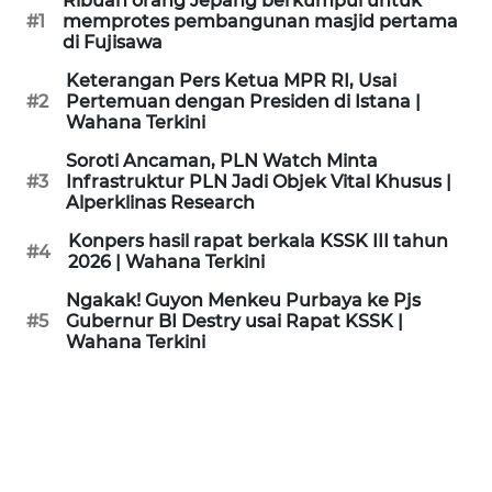
Ribuan orang Jepang berkumpul untuk
KAMI
#1
memprotes pembangunan masjid pertama
di Fujisawa
PEDOMAN
Keterangan Pers Ketua MPR RI, Usai
MEDIA
#2
Pertemuan dengan Presiden di Istana |
SIBER
Wahana Terkini
Soroti Ancaman, PLN Watch Minta
REDAKSI
#3
Infrastruktur PLN Jadi Objek Vital Khusus |
Alperklinas Research
KARIR
Konpers hasil rapat berkala KSSK III tahun
#4
2026 | Wahana Terkini
DISCLAIMER
Ngakak! Guyon Menkeu Purbaya ke Pjs
#5
Gubernur BI Destry usai Rapat KSSK |
Wahana Terkini
Wahana
News
Regional
WN
SUMUT