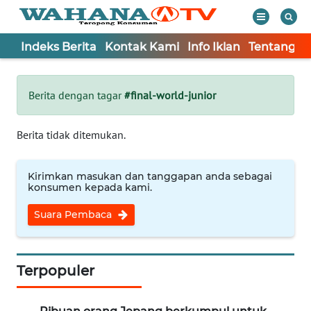
Indeks Berita
Kontak Kami
Info Iklan
Tentang K
WAHANA
Tutup
TV
Berita dengan tagar
#final-world-junior
Informasi
Berita tidak ditemukan.
INDEKS
BERITA
Kirimkan masukan dan tanggapan anda sebagai
konsumen kepada kami.
KONTAK
Suara Pembaca
KAMI
INFO
IKLAN
Terpopuler
TENTANG