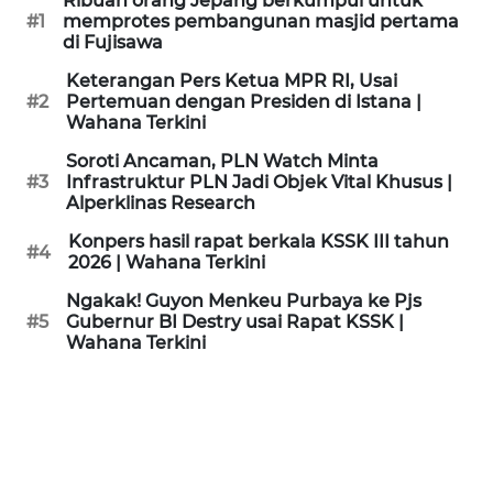
Ribuan orang Jepang berkumpul untuk
KAMI
#1
memprotes pembangunan masjid pertama
di Fujisawa
PEDOMAN
Keterangan Pers Ketua MPR RI, Usai
MEDIA
#2
Pertemuan dengan Presiden di Istana |
SIBER
Wahana Terkini
Soroti Ancaman, PLN Watch Minta
REDAKSI
#3
Infrastruktur PLN Jadi Objek Vital Khusus |
Alperklinas Research
KARIR
Konpers hasil rapat berkala KSSK III tahun
#4
2026 | Wahana Terkini
DISCLAIMER
Ngakak! Guyon Menkeu Purbaya ke Pjs
#5
Gubernur BI Destry usai Rapat KSSK |
Wahana Terkini
Wahana
News
Regional
WN
SUMUT