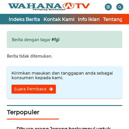
Indeks Berita
Kontak Kami
Info Iklan
Tentang K
WAHANA
Tutup
TV
Berita dengan tagar
#fgi
Informasi
Berita tidak ditemukan.
INDEKS
BERITA
Kirimkan masukan dan tanggapan anda sebagai
konsumen kepada kami.
KONTAK
Suara Pembaca
KAMI
INFO
IKLAN
Terpopuler
TENTANG