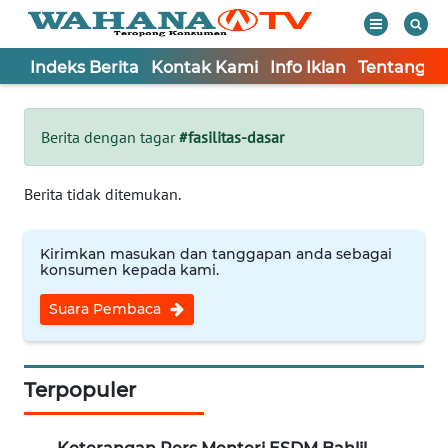
Indeks Berita
Kontak Kami
Info Iklan
Tentang K
WAHANA
Tutup
TV
Berita dengan tagar
#fasilitas-dasar
Informasi
Berita tidak ditemukan.
INDEKS
BERITA
Kirimkan masukan dan tanggapan anda sebagai
konsumen kepada kami.
KONTAK
Suara Pembaca
KAMI
INFO
IKLAN
Terpopuler
TENTANG