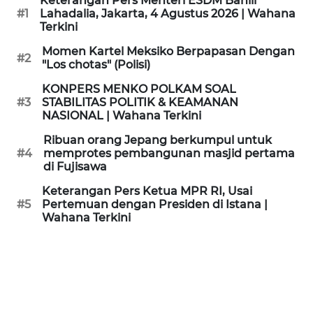
Keterangan Pers Menteri ESDM Bahlil
KAMI
#1
Lahadalia, Jakarta, 4 Agustus 2026 | Wahana
Terkini
PEDOMAN
Momen Kartel Meksiko Berpapasan Dengan
#2
MEDIA
"Los chotas" (Polisi)
SIBER
KONPERS MENKO POLKAM SOAL
#3
STABILITAS POLITIK & KEAMANAN
REDAKSI
NASIONAL | Wahana Terkini
Ribuan orang Jepang berkumpul untuk
KARIR
#4
memprotes pembangunan masjid pertama
di Fujisawa
DISCLAIMER
Keterangan Pers Ketua MPR RI, Usai
#5
Pertemuan dengan Presiden di Istana |
Wahana Terkini
Wahana
News
Regional
WN
SUMUT