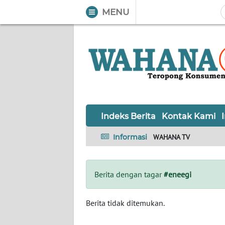
MENU
WAHANA
Tutup
TV
Informasi
INDEKS
BERITA
Indeks Berita
Kontak Kami
KONTAK
Informasi
WAHANA TV
KAMI
INFO
Berita dengan tagar
#eneegi
IKLAN
TENTANG
Berita tidak ditemukan.
KAMI