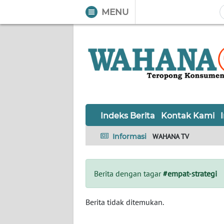
MENU
WAHANA
Tutup
TV
Informasi
INDEKS
BERITA
Indeks Berita
Kontak Kami
KONTAK
Informasi
WAHANA TV
KAMI
INFO
Berita dengan tagar
#empat-strategi
IKLAN
TENTANG
Berita tidak ditemukan.
KAMI