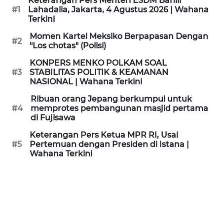
Keterangan Pers Menteri ESDM Bahlil
KAMI
#1
Lahadalia, Jakarta, 4 Agustus 2026 | Wahana
Terkini
PEDOMAN
Momen Kartel Meksiko Berpapasan Dengan
#2
MEDIA
"Los chotas" (Polisi)
SIBER
KONPERS MENKO POLKAM SOAL
#3
STABILITAS POLITIK & KEAMANAN
REDAKSI
NASIONAL | Wahana Terkini
Ribuan orang Jepang berkumpul untuk
KARIR
#4
memprotes pembangunan masjid pertama
di Fujisawa
DISCLAIMER
Keterangan Pers Ketua MPR RI, Usai
#5
Pertemuan dengan Presiden di Istana |
Wahana Terkini
Wahana
News
Regional
WN
SUMUT