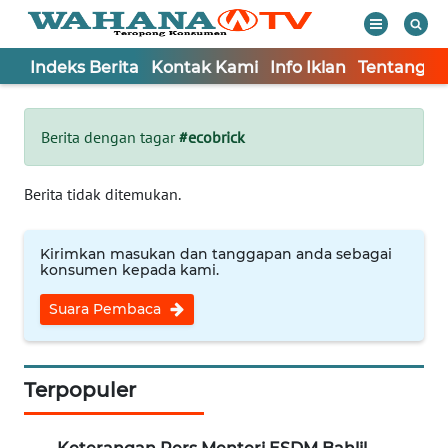
Indeks Berita
Kontak Kami
Info Iklan
Tentang K
WAHANA
Tutup
TV
Berita dengan tagar
#ecobrick
Informasi
Berita tidak ditemukan.
INDEKS
BERITA
Kirimkan masukan dan tanggapan anda sebagai
konsumen kepada kami.
KONTAK
Suara Pembaca
KAMI
INFO
IKLAN
Terpopuler
TENTANG