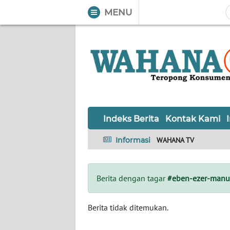
MENU
WAHANA
Tutup
TV
Informasi
INDEKS
BERITA
Indeks Berita
Kontak Kami
KONTAK
Informasi
WAHANA TV
KAMI
INFO
Berita dengan tagar
#eben-ezer-manu
IKLAN
TENTANG
Berita tidak ditemukan.
KAMI