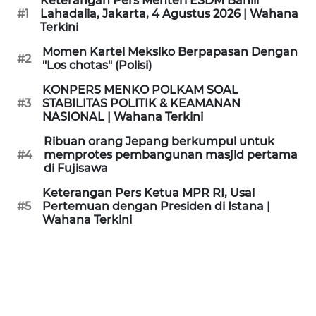
Keterangan Pers Menteri ESDM Bahlil
KAMI
#1
Lahadalia, Jakarta, 4 Agustus 2026 | Wahana
Terkini
PEDOMAN
Momen Kartel Meksiko Berpapasan Dengan
#2
MEDIA
"Los chotas" (Polisi)
SIBER
KONPERS MENKO POLKAM SOAL
#3
STABILITAS POLITIK & KEAMANAN
REDAKSI
NASIONAL | Wahana Terkini
Ribuan orang Jepang berkumpul untuk
KARIR
#4
memprotes pembangunan masjid pertama
di Fujisawa
DISCLAIMER
Keterangan Pers Ketua MPR RI, Usai
#5
Pertemuan dengan Presiden di Istana |
Wahana Terkini
Wahana
News
Regional
WN
SUMUT