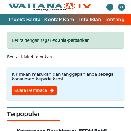
Indeks Berita
Kontak Kami
Info Iklan
Tentang K
WAHANA
Tutup
TV
Berita dengan tagar
#dunia-perbankan
Informasi
Berita tidak ditemukan.
INDEKS
BERITA
Kirimkan masukan dan tanggapan anda sebagai
konsumen kepada kami.
KONTAK
Suara Pembaca
KAMI
INFO
IKLAN
Terpopuler
TENTANG