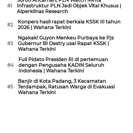
Soroti Ancaman, PLN Watch Minta
KAMI
#1
Infrastruktur PLN Jadi Objek Vital Khusus |
Alperklinas Research
PEDOMAN
Konpers hasil rapat berkala KSSK III tahun
#2
MEDIA
2026 | Wahana Terkini
SIBER
Ngakak! Guyon Menkeu Purbaya ke Pjs
#3
Gubernur BI Destry usai Rapat KSSK |
REDAKSI
Wahana Terkini
Full Pidato Presiden RI di pertemuan
KARIR
#4
dengan Pengusaha KADIN Seluruh
Indonesia | Wahana Terkini
DISCLAIMER
Banjir di Kota Padang, 3 Kecamatan
#5
Terdampak, Ratusan Warga di Evakuasi
Wahana Terkini
Wahana
News
Regional
WN
SUMUT