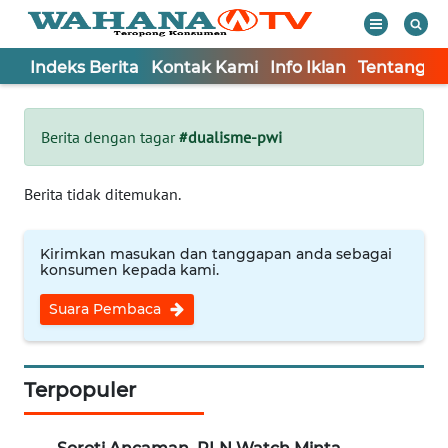
Indeks Berita
Kontak Kami
Info Iklan
Tentang K
WAHANA
Tutup
TV
Berita dengan tagar
#dualisme-pwi
Informasi
Berita tidak ditemukan.
INDEKS
BERITA
Kirimkan masukan dan tanggapan anda sebagai
konsumen kepada kami.
KONTAK
Suara Pembaca
KAMI
INFO
IKLAN
Terpopuler
TENTANG