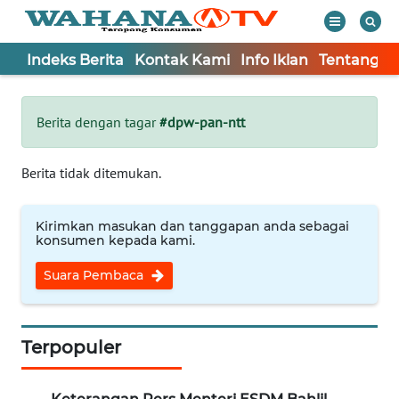
Indeks Berita
Kontak Kami
Info Iklan
Tentang K
WAHANA
Tutup
TV
Berita dengan tagar
#dpw-pan-ntt
Informasi
Berita tidak ditemukan.
INDEKS
BERITA
Kirimkan masukan dan tanggapan anda sebagai
konsumen kepada kami.
KONTAK
Suara Pembaca
KAMI
INFO
IKLAN
Terpopuler
TENTANG