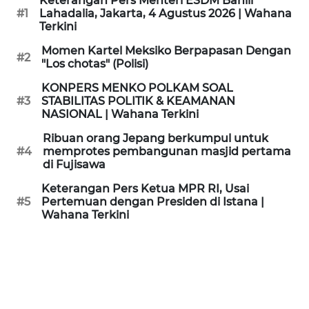
Keterangan Pers Menteri ESDM Bahlil
KAMI
#1
Lahadalia, Jakarta, 4 Agustus 2026 | Wahana
Terkini
PEDOMAN
Momen Kartel Meksiko Berpapasan Dengan
#2
MEDIA
"Los chotas" (Polisi)
SIBER
KONPERS MENKO POLKAM SOAL
#3
STABILITAS POLITIK & KEAMANAN
REDAKSI
NASIONAL | Wahana Terkini
Ribuan orang Jepang berkumpul untuk
KARIR
#4
memprotes pembangunan masjid pertama
di Fujisawa
DISCLAIMER
Keterangan Pers Ketua MPR RI, Usai
#5
Pertemuan dengan Presiden di Istana |
Wahana Terkini
Wahana
News
Regional
WN
SUMUT